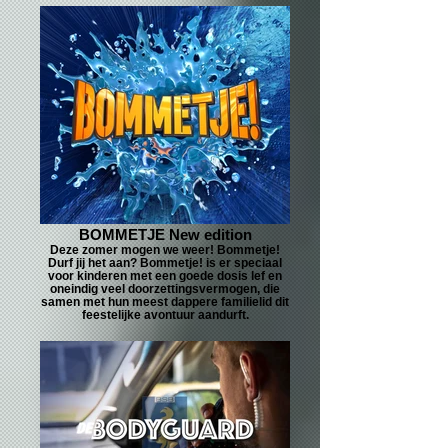
BOMMETJE New edition
Deze zomer mogen we weer! Bommetje!
Durf jij het aan? Bommetje! is er speciaal
voor kinderen met een goede dosis lef en
oneindig veel doorzettingsvermogen, die
samen met hun meest dappere familielid dit
feestelijke avontuur aandurft.