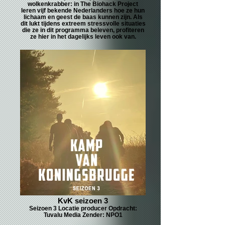
wolkenkrabber: in The Biohack Project
leren vijf bekende Nederlanders hoe ze hun
lichaam en geest de baas kunnen zijn. Als
dit lukt tijdens extreem stressvolle situaties
die ze in dit programma beleven, profiteren
ze hier in het dagelijks leven ook van.
KvK seizoen 3
Seizoen 3 Locatie producer Opdracht:
Tuvalu Media Zender: NPO1