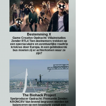
Bestemming X
Game Creative Opdracht: Villainstudios
Zender RTL4 Tien deelnemers trekken op
een spectaculaire en avontuurlijke roadtrip
kriskras door Europa. In een geblindeerde
bus moeten zij er achterkomen waar ze
zijn?
The Biohack Project
Spelproducer Opdracht: Fremantle Zender:
KRONCRV Van levend begraven worden tot
balanceren op een loopplank vanuit een